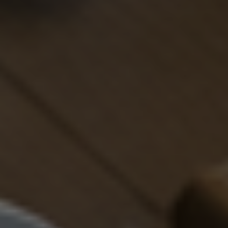
ТРЕНАЖЕРНЫЙ ЗАЛ 400м² С
ПРЕМИАЛЬНЫМ
ОБОРУДОВАНИЕМ
Более 80 тренажеров ведущих
брендов Панатта, Хаммер,
ЛайфФитнес