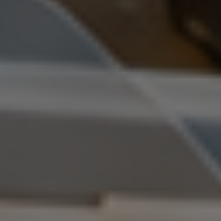
300+ ГРУППОВЫХ ЗАНЯТИЙ
Популярные направления,
просторные и светлые залы
РЕЛАКС
ПРОСТРАНСТВО
Семейное кафе, салон
красоты и балийский СПА